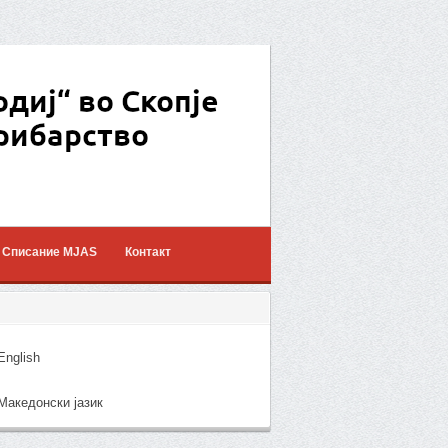
Списание MJAS
Контакт
nglish
акедонски јазик