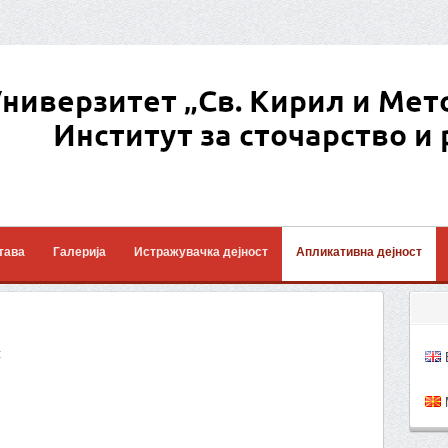
тава
Галерија
Истражувачка дејност
Апликативна дејност
:
E
M