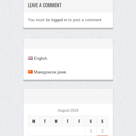
LEAVE A COMMENT
You must be
logged in
to post a comment.
English
Mакедонски јазик
August 2026
M
T
W
T
F
S
S
1
2