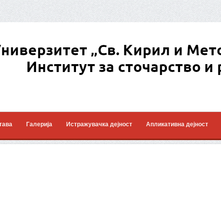
тава
Галерија
Истражувачка дејност
Апликативна дејност