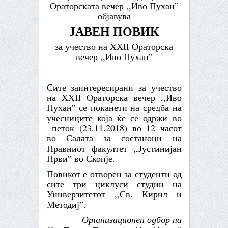
Ораторската вечер
,,
Иво Пухан
”
објавува
ЈАВЕН ПОВИК
за учество на
XXI
I
Ораторска
ве
чер
,,
Иво Пухан
”
Сите заинтересирани за учество
на
XXI
I
Ораторска вечер
,,
Иво
Пухан
” се поканети на
средба на
учесниците која
ќе се одржи во
петок
(23.11.2018) во 12 часот
во Салата за состаноци на
Правниот факултет
,,
Јустинијан
Први” во Скопје.
Повикот е отворен за студенти од
сите три циклуси студии на
Универзитетот
,,
Св.
Кирил и
Методиј
”
.
Организационен одбор на