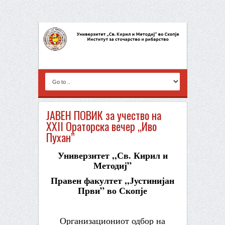
ЈАВЕН ПОВИК за учество на
XXII Ораторска вечер ,,Иво
Пухан”
Универзитет
,,
Св.
Кирил и
Методиј
”
Правен факултет
,,
Јустинијан
Први
”
во Скопје
Организациониот одбор на