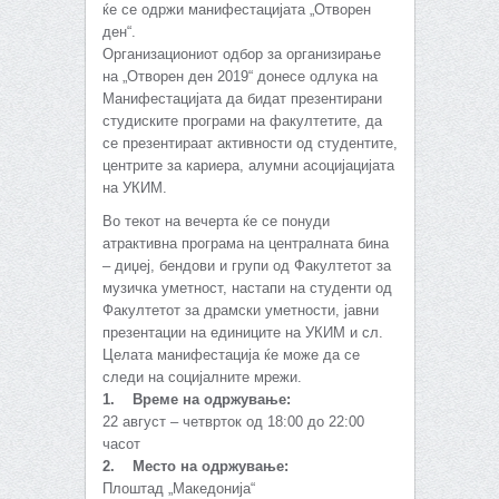
ќе се одржи манифестацијата „Отворен
ден“.
Организациониот одбор за организирање
на „Отворен ден 2019“ донесе одлука на
Манифестацијата да бидат презентирани
студиските програми на факултетите, да
се презентираат активности од студентите,
центрите за кариера, алумни асоцијацијата
на УКИМ.
Во текот на вечерта ќе се понуди
атрактивна програма на централната бина
– диџеј, бендови и групи од Факултетот за
музичка уметност, настапи на студенти од
Факултетот за драмски уметности, јавни
презентации на единиците на УКИМ и сл.
Целата манифестација ќе може да се
следи на социјалните мрежи.
1. Време на одржување:
22 август – четврток од 18:00 до 22:00
часот
2. Место на одржување:
Плоштад „Македонија“