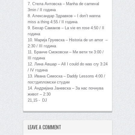
7. Стела Антовска – Manha de carneval
3min / II година
8. Александар Здравков – I don’t wanna
miss a thing 4:55 / II година
9. Бехар Самаков – La vie en rose 4:50 / II
година
10. Марија Груевска – Historia de un amor –
2:30 / III година
11. Бранче Смоковски – Ми вети ти 3:00 /
III година
12. Лина Авшар – All I could do was cry 3:24
/ IV година
13. Ивана Симоска – Daddy Lessons 4:00 /
постдипломски студии
14. Андријана Јаневска – За нас почнува
живот – 2:30
21,15 - DJ
LEAVE A COMMENT