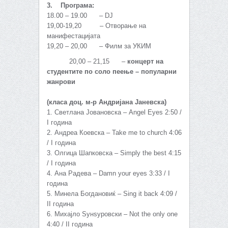
3. Програма:
18.00 – 19.00 – DJ
19,00-19,20 – Отворање на
манифестацијата
19,20 – 20,00 – Филм за УКИМ
20,00 – 21,15 –
концерт на
студентите по соло пеење – популарни
жанрови
(класа доц. м-р Андријана Јаневска)
1. Светлана Јовановска – Angel Eyes 2:50 /
I година
2. Андреа Коевска – Take me to church 4:06
/ I година
3. Олгица Шапковска – Simply the best 4:15
/ I година
4. Ана Радева – Damn your eyes 3:33 / I
година
5. Минела Богдановиќ – Sing it back 4:09 /
II година
6. Михајло Ѕунѕуровски – Not the only one
4:40 / II година