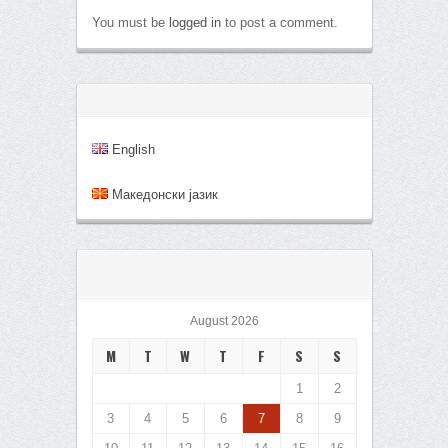
You must be
logged in
to post a comment.
English
Mакедонски јазик
August 2026
M
T
W
T
F
S
S
1
2
3
4
5
6
7
8
9