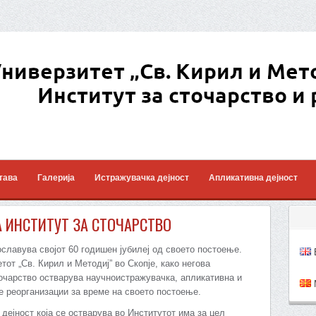
тава
Галерија
Истражувачка дејност
Апликативна дејност
А ИНСТИТУТ ЗА СТОЧАРСТВО
ославува својот 60 годишен јубилеј од своето постоење.
E
тот „Св. Кирил и Методиј” во Скопје, како негова
точарство остварува научноистражувачка, апликативна и
M
е реорганизации за време на своето постоење.
дејност која се остварува во Институтот има за цел