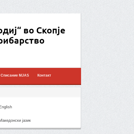
Списание MJAS
Контакт
nglish
акедонски јазик