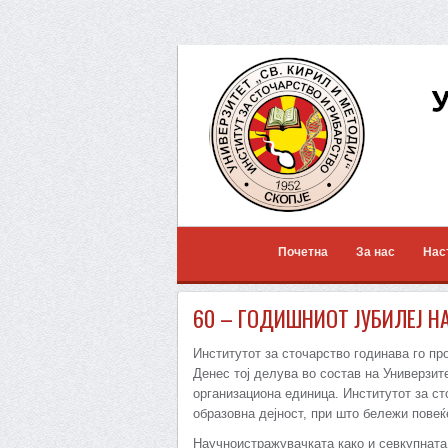
Почетна
За нас
Нас
60 – ГОДИШНИОТ ЈУБИЛЕЈ Н
Институтот за сточарство годинава го пр
Денес тој делува во состав на Универзите
организациона единица. Институтот за с
образовна дејност, при што бележи повеќ
Научноистражувачката како и севкупната 