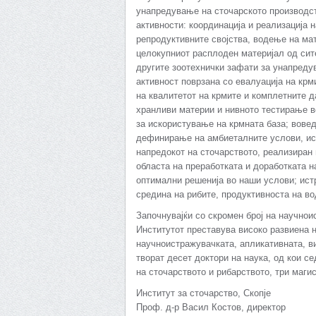
унапредување на сточарското производст
активности: координација и реализација 
репродуктивните својства, водење на ма
целокупниот расплоден материјал од сит
другите зоотехнички зафати за унапреду
активност поврзана со евалуација на крм
на квалитетот на крмите и комплетните д
хранливи материи и нивното тестирање в
за искористување на крмната база; вове
дефинирање на амбиеталните услови, ис
напредокот на сточарството, реализиран 
областа на преработката и доработката 
оптимални решенија во наши услови; ист
средина на рибите, продуктивноста на во
Започнувајќи со скромен број на научнои
Институтот преставува високо развиена н
научноистражувачката, апликативната, ви
творат десет доктори на наука, од кои 
на сточарството и рибарството, три маги
Институт за сточарство, Скопје
Проф. д-р Васил Костов, директор