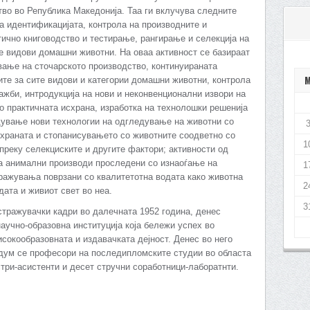
во во Република Македонија. Таа ги вклучува следните
на идентификацијата, контрола на производните и
тично книговодство и тестирање, рангирање и селекција на
е видови домашни животни. На оваа активност се базираат
вање на сточарското производство, континуираната
ите за сите видови и категории домашни животни, контрола
ажби, интродукција на нови и неконвенционални извори на
о практичната исхрана, изработка на технолошки решенија
дување нови технологии на одгледување на животни со
храната и стопанисувањето со животните соодветно со
1
преку селекциските и другите фактори; активности од
на анимални производи проследени со изнаоѓање на
1
ражувања поврзани со квалитетотна водата како животна
2
дата и живиот свет во неа.
3
стражувачки кадри во далечната 1952 година, денес
аучно-образовна институција која бележи успех во
сокообразовната и издавачката дејност. Денес во него
седум се професори на последипломските студии во областа
стри-асистенти и десет стручни соработници-лаборатнти.